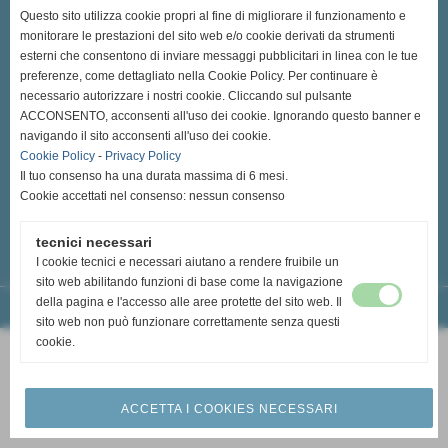
(OdV) organizzazione di volontariato - Ente del Terzo Settore
Questo sito utilizza cookie propri al fine di migliorare il funzionamento e
Sede Legale: Via P. A. Mattioli, 8 A - 53100 - Siena (SI)
monitorare le prestazioni del sito web e/o cookie derivati da strumenti
C.F 92004780521
esterni che consentono di inviare messaggi pubblicitari in linea con le tue
Data iscrizione RRV 27/07/1994 - n° iscrizione RRV 702
preferenze, come dettagliato nella Cookie Policy. Per continuare è
necessario autorizzare i nostri cookie. Cliccando sul pulsante
Sede Operativa ed Amministrativa: Via della Pace, 73 - 53042 -
ACCONSENTO, acconsenti all'uso dei cookie. Ignorando questo banner e
Chianciano Terme (SI)
navigando il sito acconsenti all'uso dei cookie.
Tel.: 0578 30663 - Cell.: +39 3534198004
Cookie Policy
-
Privacy Policy
siena.provinciale@avis.it
Il tuo consenso ha una durata massima di 6 mesi.
siena.provinciale@pec.it - siena.provinciale@pec.avis.it
Cookie accettati nel consenso: nessun consenso
tecnici necessari
I cookie tecnici e necessari aiutano a rendere fruibile un
sito web abilitando funzioni di base come la navigazione
della pagina e l'accesso alle aree protette del sito web. Il
Realizzazione siti web www.sitoper.it
sito web non può funzionare correttamente senza questi
cookie.
ACCETTA I COOKIES NECESSARI