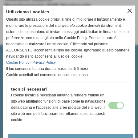
Regolamento AVIS Nazionale
close
Utilizziamo i cookies
Approvato sabato 31 ottobre 2020 nella 85a Assemblea
Generale
Questo sito utilizza cookie propri al fine di migliorare il funzionamento e
Approvato dal Consiglio Nazionale e dalla Consulta dei
monitorare le prestazioni del sito web e/o cookie derivati da strumenti
Presidentiil 20 settembre 2020
esterni che consentono di inviare messaggi pubblicitari in linea con le tue
preferenze, come dettagliato nella Cookie Policy. Per continuare è
necessario autorizzare i nostri cookie. Cliccando sul pulsante
Avis Provinciale di Siena
ACCONSENTO, acconsenti all'uso dei cookie. Ignorando questo banner e
(OdV) organizzazione di volontariato - Ente del Terzo Settore
navigando il sito acconsenti all'uso dei cookie.
Sede Legale: Via P. A. Mattioli, 8 A - 53100 - Siena (SI)
Cookie Policy
-
Privacy Policy
C.F 92004780521
Il tuo consenso ha una durata massima di 6 mesi.
Data iscrizione RRV 27/07/1994 - n° iscrizione RRV 702
Cookie accettati nel consenso: nessun consenso
Sede Operativa ed Amministrativa: Via della Pace, 73 - 53042 -
Chianciano Terme (SI)
tecnici necessari
Tel.: 0578 30663 - Cell.: +39 3534198004
I cookie tecnici e necessari aiutano a rendere fruibile un
siena.provinciale@avis.it
sito web abilitando funzioni di base come la navigazione
siena.provinciale@pec.it - siena.provinciale@pec.avis.it
della pagina e l'accesso alle aree protette del sito web. Il
sito web non può funzionare correttamente senza questi
cookie.