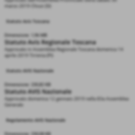
marzo 2019 Chiusi (SI)
Statuto Avis Toscana
Dimensione: 1,96 MB
Statuto Avis Regionale Toscana
Approvato in Assemblea Regionale Toscana domenica 14
aprile 2019 Tirrenia (PI)
Statuto AVIS Nazionale
Dimensione: 230,82 KB
Statuto AVIS Nazionale
Approvato domenica 12 gennaio 2019 nella 83a Assemblea
Generale
Regolamento AVIS Nazionale
Dimensione: 230,08 KB