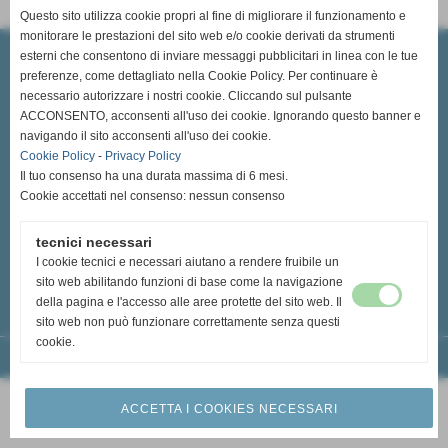
Questo sito utilizza cookie propri al fine di migliorare il funzionamento e
monitorare le prestazioni del sito web e/o cookie derivati da strumenti
Avis Provinciale di Siena
esterni che consentono di inviare messaggi pubblicitari in linea con le tue
(OdV) organizzazione di volontariato - Ente del Terzo Settore
Sede Legale: Via P. A. Mattioli, 8 A - 53100 - Siena (SI)
preferenze, come dettagliato nella Cookie Policy. Per continuare è
C.F 92004780521
necessario autorizzare i nostri cookie. Cliccando sul pulsante
Data iscrizione RRV 27/07/1994 - n° iscrizione RRV 702
ACCONSENTO, acconsenti all'uso dei cookie. Ignorando questo banner e
navigando il sito acconsenti all'uso dei cookie.
Sede Operativa ed Amministrativa: Via della Pace, 73 - 53042 -
Cookie Policy
-
Privacy Policy
Chianciano Terme (SI)
Il tuo consenso ha una durata massima di 6 mesi.
Tel.: 0578 30663 - Cell.: +39 3534198004
Cookie accettati nel consenso: nessun consenso
siena.provinciale@avis.it
siena.provinciale@pec.it - siena.provinciale@pec.avis.it
tecnici necessari
I cookie tecnici e necessari aiutano a rendere fruibile un
sito web abilitando funzioni di base come la navigazione
della pagina e l'accesso alle aree protette del sito web. Il
sito web non può funzionare correttamente senza questi
cookie.
Realizzazione siti web www.sitoper.it
ACCETTA I COOKIES NECESSARI