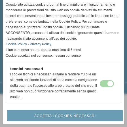
(OdV) organizzazione di volontariato - Ente del Terzo Settore
Questo sito utilizza cookie propri al fine di migliorare il funzionamento e
Sede Legale: Via P. A. Mattioli, 8 A - 53100 - Siena (SI)
monitorare le prestazioni del sito web e/o cookie derivati da strumenti
C.F 92004780521
esterni che consentono di inviare messaggi pubblicitari in linea con le tue
Data iscrizione RRV 27/07/1994 - n° iscrizione RRV 702
preferenze, come dettagliato nella Cookie Policy. Per continuare è
necessario autorizzare i nostri cookie. Cliccando sul pulsante
Sede Operativa ed Amministrativa: Via della Pace, 73 - 53042 -
ACCONSENTO, acconsenti all'uso dei cookie. Ignorando questo banner e
Chianciano Terme (SI)
navigando il sito acconsenti all'uso dei cookie.
Tel.: 0578 30663 - Cell.: +39 3534198004
Cookie Policy
-
Privacy Policy
siena.provinciale@avis.it
Il tuo consenso ha una durata massima di 6 mesi.
siena.provinciale@pec.it - siena.provinciale@pec.avis.it
Cookie accettati nel consenso: nessun consenso
tecnici necessari
I cookie tecnici e necessari aiutano a rendere fruibile un
sito web abilitando funzioni di base come la navigazione
della pagina e l'accesso alle aree protette del sito web. Il
Realizzazione siti web www.sitoper.it
sito web non può funzionare correttamente senza questi
cookie.
ACCETTA I COOKIES NECESSARI